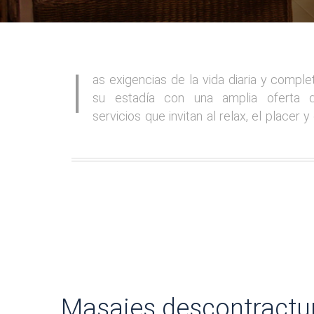
l
as exigencias de la vida diaria y comple
su estadía con una amplia oferta 
servicios que invitan al relax, el placer y 
Masajes descontractu