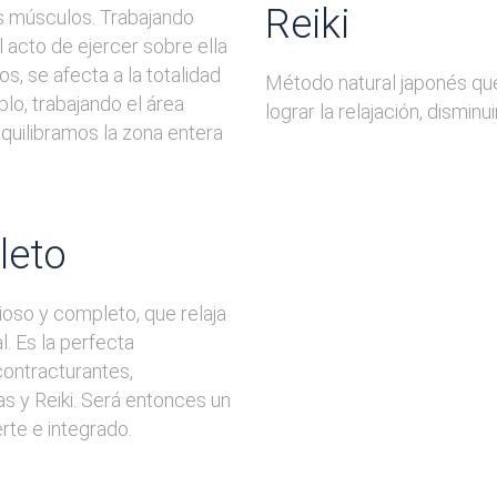
Reiki
os músculos. Trabajando
 acto de ejercer sobre ella
, se afecta a la totalidad
Método natural japonés qu
plo, trabajando el área
lograr la relajación, disminu
 equilibramos la zona entera
leto
ioso y completo, que relaja
l. Es la perfecta
contracturantes,
s y Reiki. Será entonces un
erte e integrado.